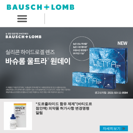
“도르졸라미드 함유 제제”(바티도르
점안액) 의약품 허가사항 변경명령
알림
자세히보기