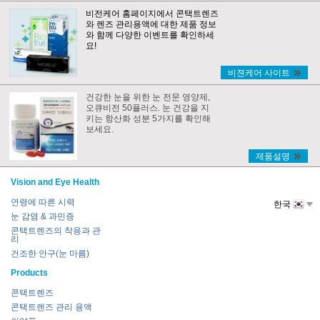
비전케어 홈페이지에서 콘택트렌즈
와 렌즈 관리용액에 대한 제품 정보
와 함께 다양한 이벤트를 확인하세
요!
비젼케어 사이트
건강한 눈을 위한 눈 전문 영양제,
오큐비전 50플러스. 눈 건강을 지
키는 항산화 성분 5가지를 확인해
보세요.
제품설명
Vision and Eye Health
연령에 따른 시력
한국
눈 감염 & 과민증
콘택트렌즈의 착용과 관
리
건조한 안구(눈 마름)
Products
콘택트렌즈
콘택트렌즈 관리 용액