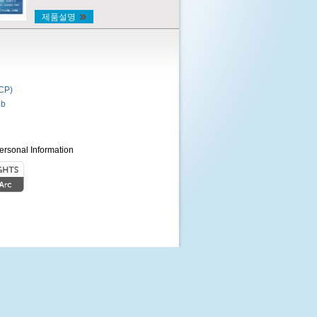
제품설명
P)
b
ersonal Information