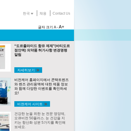
한국
채용
Contact Us
A+
글자 크기
A -
“도르졸라미드 함유 제제”(바티도르
점안액) 의약품 허가사항 변경명령
알림
자세히보기
비전케어 홈페이지에서 콘택트렌즈
와 렌즈 관리용액에 대한 제품 정보
와 함께 다양한 이벤트를 확인하세
요!
비젼케어 사이트
건강한 눈을 위한 눈 전문 영양제,
오큐비전 50플러스. 눈 건강을 지
키는 항산화 성분 5가지를 확인해
보세요.