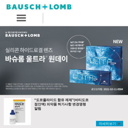
“도르졸라미드 함유 제제”(바티도르
점안액) 의약품 허가사항 변경명령
알림
자세히보기