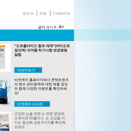
한국
채용
Contact Us
A+
글자 크기
A -
“도르졸라미드 함유 제제”(바티도르
점안액) 의약품 허가사항 변경명령
알림
자세히보기
비전케어 홈페이지에서 콘택트렌즈
와 렌즈 관리용액에 대한 제품 정보
와 함께 다양한 이벤트를 확인하세
요!
비젼케어 사이트
건강한 눈을 위한 눈 전문 영양제,
오큐비전 50플러스. 눈 건강을 지
키는 항산화 성분 5가지를 확인해
보세요.