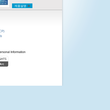
제품설명
P)
b
ersonal Information