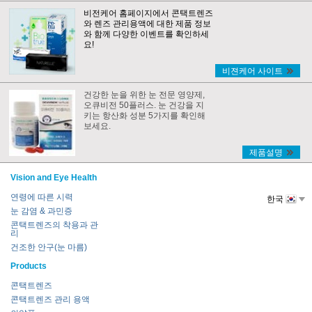
비전케어 홈페이지에서 콘택트렌즈
와 렌즈 관리용액에 대한 제품 정보
와 함께 다양한 이벤트를 확인하세
요!
비젼케어 사이트
건강한 눈을 위한 눈 전문 영양제,
오큐비전 50플러스. 눈 건강을 지
키는 항산화 성분 5가지를 확인해
보세요.
제품설명
Vision and Eye Health
연령에 따른 시력
한국
눈 감염 & 과민증
콘택트렌즈의 착용과 관
리
건조한 안구(눈 마름)
Products
콘택트렌즈
콘택트렌즈 관리 용액