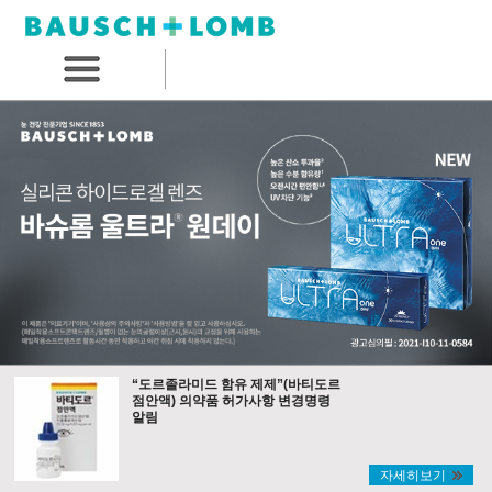
“도르졸라미드 함유 제제”(바티도르
점안액) 의약품 허가사항 변경명령
알림
자세히보기