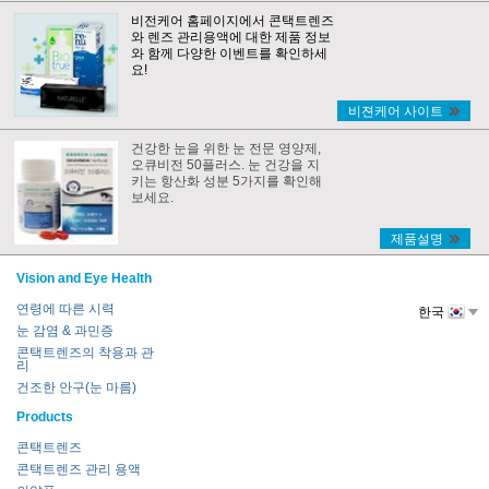
비전케어 홈페이지에서 콘택트렌즈
와 렌즈 관리용액에 대한 제품 정보
와 함께 다양한 이벤트를 확인하세
요!
비젼케어 사이트
건강한 눈을 위한 눈 전문 영양제,
오큐비전 50플러스. 눈 건강을 지
키는 항산화 성분 5가지를 확인해
보세요.
제품설명
Vision and Eye Health
연령에 따른 시력
한국
눈 감염 & 과민증
콘택트렌즈의 착용과 관
리
건조한 안구(눈 마름)
Products
콘택트렌즈
콘택트렌즈 관리 용액