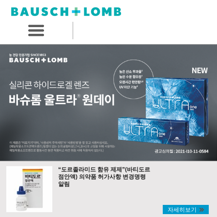
“도르졸라미드 함유 제제”(바티도르
점안액) 의약품 허가사항 변경명령
알림
자세히보기