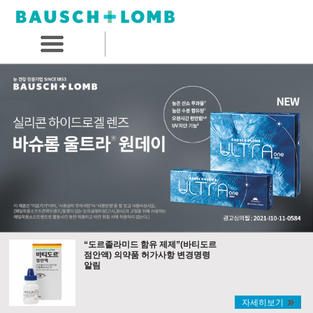
“도르졸라미드 함유 제제”(바티도르
점안액) 의약품 허가사항 변경명령
알림
자세히보기