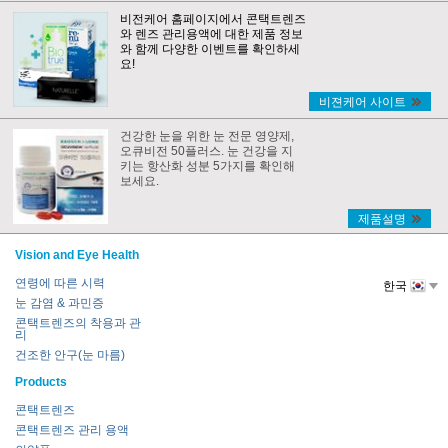
비전케어 홈페이지에서 콘택트렌즈
와 렌즈 관리용액에 대한 제품 정보
와 함께 다양한 이벤트를 확인하세
요!
비젼케어 사이트
건강한 눈을 위한 눈 전문 영양제,
오큐비전 50플러스. 눈 건강을 지
키는 항산화 성분 5가지를 확인해
보세요.
제품설명
Vision and Eye Health
연령에 따른 시력
한국
눈 감염 & 과민증
콘택트렌즈의 착용과 관
리
건조한 안구(눈 마름)
Products
콘택트렌즈
콘택트렌즈 관리 용액