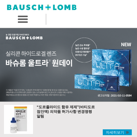
“도르졸라미드 함유 제제”(바티도르
점안액) 의약품 허가사항 변경명령
알림
자세히보기