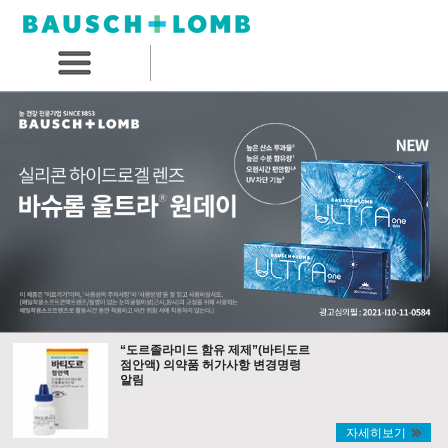
“도르졸라미드 함유 제제”(바티도르
점안액) 의약품 허가사항 변경명령
알림
자세히보기