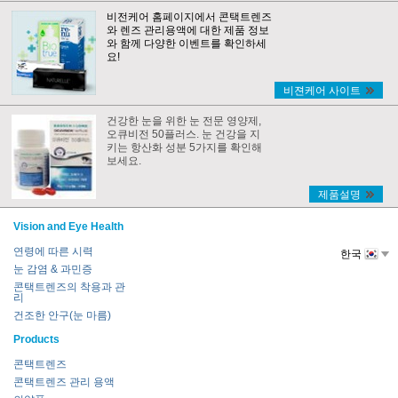
비전케어 홈페이지에서 콘택트렌즈
와 렌즈 관리용액에 대한 제품 정보
와 함께 다양한 이벤트를 확인하세
요!
비젼케어 사이트
건강한 눈을 위한 눈 전문 영양제,
오큐비전 50플러스. 눈 건강을 지
키는 항산화 성분 5가지를 확인해
보세요.
제품설명
Vision and Eye Health
연령에 따른 시력
한국
눈 감염 & 과민증
콘택트렌즈의 착용과 관
리
건조한 안구(눈 마름)
Products
콘택트렌즈
콘택트렌즈 관리 용액