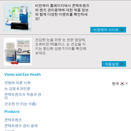
비전케어 홈페이지에서 콘택트렌즈
와 렌즈 관리용액에 대한 제품 정보
와 함께 다양한 이벤트를 확인하세
요!
비젼케어 사이트
건강한 눈을 위한 눈 전문 영양제,
오큐비전 50플러스. 눈 건강을 지
키는 항산화 성분 5가지를 확인해
보세요.
제품설명
Vision and Eye Health
연령에 따른 시력
한국
눈 감염 & 과민증
콘택트렌즈의 착용과 관
리
건조한 안구(눈 마름)
Products
콘택트렌즈
콘택트렌즈 관리 용액