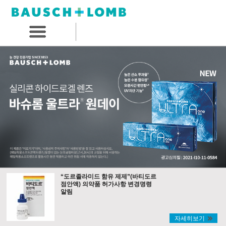
“도르졸라미드 함유 제제”(바티도르
점안액) 의약품 허가사항 변경명령
알림
자세히보기