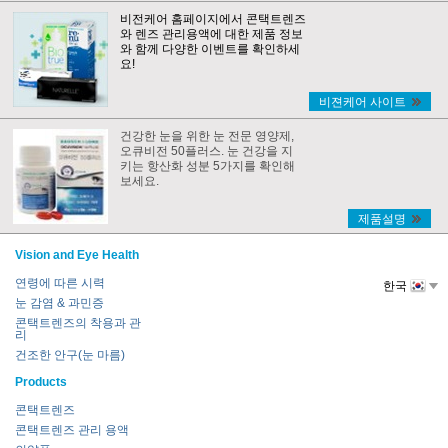
비전케어 홈페이지에서 콘택트렌즈
와 렌즈 관리용액에 대한 제품 정보
와 함께 다양한 이벤트를 확인하세
요!
비젼케어 사이트
건강한 눈을 위한 눈 전문 영양제,
오큐비전 50플러스. 눈 건강을 지
키는 항산화 성분 5가지를 확인해
보세요.
제품설명
Vision and Eye Health
연령에 따른 시력
한국
눈 감염 & 과민증
콘택트렌즈의 착용과 관
리
건조한 안구(눈 마름)
Products
콘택트렌즈
콘택트렌즈 관리 용액