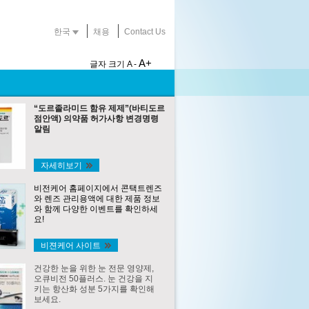
한국
채용
Contact Us
A+
글자 크기
A -
“도르졸라미드 함유 제제”(바티도르
점안액) 의약품 허가사항 변경명령
알림
자세히보기
비전케어 홈페이지에서 콘택트렌즈
와 렌즈 관리용액에 대한 제품 정보
와 함께 다양한 이벤트를 확인하세
요!
비젼케어 사이트
건강한 눈을 위한 눈 전문 영양제,
오큐비전 50플러스. 눈 건강을 지
키는 항산화 성분 5가지를 확인해
보세요.