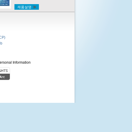
제품설명
P)
b
ersonal Information