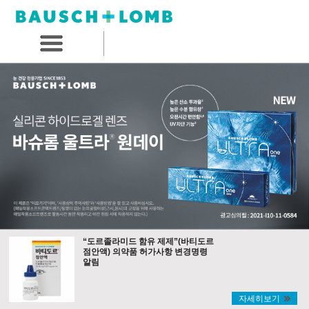
“도르졸라미드 함유 제제”(바티도르
점안액) 의약품 허가사항 변경명령
알림
자세히보기