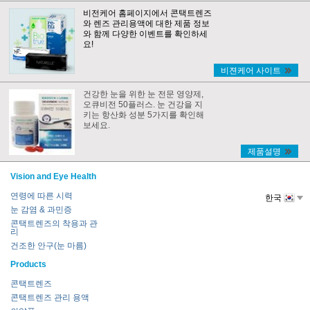
비전케어 홈페이지에서 콘택트렌즈
와 렌즈 관리용액에 대한 제품 정보
와 함께 다양한 이벤트를 확인하세
요!
비젼케어 사이트
건강한 눈을 위한 눈 전문 영양제,
오큐비전 50플러스. 눈 건강을 지
키는 항산화 성분 5가지를 확인해
보세요.
제품설명
Vision and Eye Health
연령에 따른 시력
한국
눈 감염 & 과민증
콘택트렌즈의 착용과 관
리
건조한 안구(눈 마름)
Products
콘택트렌즈
콘택트렌즈 관리 용액