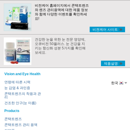
비전케어 홈페이지에서 콘택트렌즈
와 렌즈 관리용액에 대한 제품 정보
와 함께 다양한 이벤트를 확인하세
요!
비젼케어 사이트
건강한 눈을 위한 눈 전문 영양제,
오큐비전 50플러스. 눈 건강을 지
키는 항산화 성분 5가지를 확인해
보세요.
제품설명
Vision and Eye Health
연령에 따른 시력
한국
눈 감염 & 과민증
콘택트렌즈의 착용과 관
리
건조한 안구(눈 마름)
Products
콘택트렌즈
콘택트렌즈 관리 용액