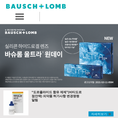
“도르졸라미드 함유 제제”(바티도르
점안액) 의약품 허가사항 변경명령
알림
자세히보기