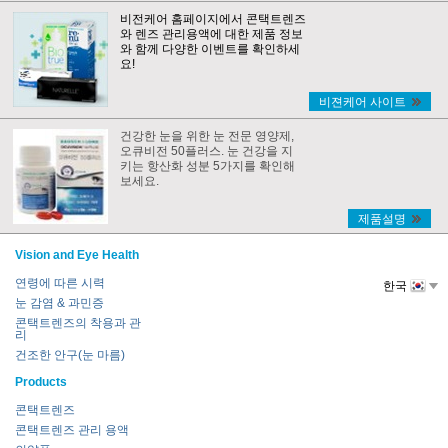
비전케어 홈페이지에서 콘택트렌즈
와 렌즈 관리용액에 대한 제품 정보
와 함께 다양한 이벤트를 확인하세
요!
비젼케어 사이트
건강한 눈을 위한 눈 전문 영양제,
오큐비전 50플러스. 눈 건강을 지
키는 항산화 성분 5가지를 확인해
보세요.
제품설명
Vision and Eye Health
연령에 따른 시력
한국
눈 감염 & 과민증
콘택트렌즈의 착용과 관
리
건조한 안구(눈 마름)
Products
콘택트렌즈
콘택트렌즈 관리 용액