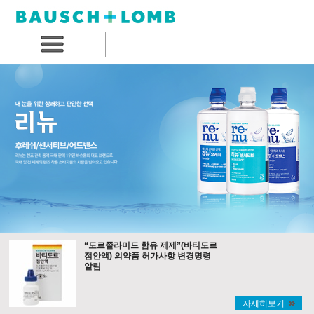
“도르졸라미드 함유 제제”(바티도르
점안액) 의약품 허가사항 변경명령
알림
자세히보기