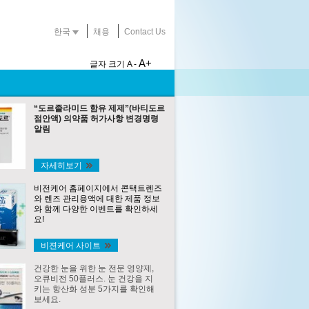
한국
채용
Contact Us
A+
글자 크기
A -
“도르졸라미드 함유 제제”(바티도르
점안액) 의약품 허가사항 변경명령
알림
자세히보기
비전케어 홈페이지에서 콘택트렌즈
와 렌즈 관리용액에 대한 제품 정보
와 함께 다양한 이벤트를 확인하세
요!
비젼케어 사이트
건강한 눈을 위한 눈 전문 영양제,
오큐비전 50플러스. 눈 건강을 지
키는 항산화 성분 5가지를 확인해
보세요.