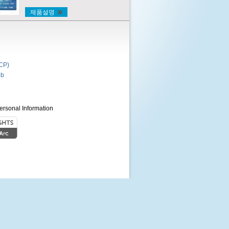
제품설명
P)
b
ersonal Information