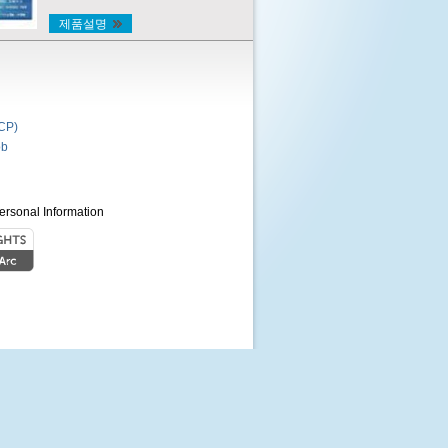
제품설명
P)
b
ersonal Information