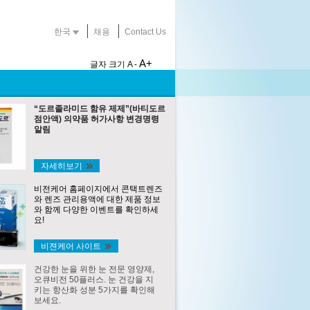
한국
채용
Contact Us
A+
글자 크기
A -
“도르졸라미드 함유 제제”(바티도르
점안액) 의약품 허가사항 변경명령
알림
자세히보기
비전케어 홈페이지에서 콘택트렌즈
와 렌즈 관리용액에 대한 제품 정보
와 함께 다양한 이벤트를 확인하세
요!
비젼케어 사이트
건강한 눈을 위한 눈 전문 영양제,
오큐비전 50플러스. 눈 건강을 지
키는 항산화 성분 5가지를 확인해
보세요.