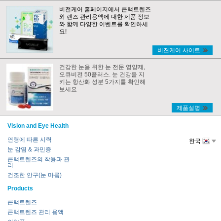
비전케어 홈페이지에서 콘택트렌즈
와 렌즈 관리용액에 대한 제품 정보
와 함께 다양한 이벤트를 확인하세
요!
비젼케어 사이트
건강한 눈을 위한 눈 전문 영양제,
오큐비전 50플러스. 눈 건강을 지
키는 항산화 성분 5가지를 확인해
보세요.
제품설명
Vision and Eye Health
연령에 따른 시력
한국
눈 감염 & 과민증
콘택트렌즈의 착용과 관
리
건조한 안구(눈 마름)
Products
콘택트렌즈
콘택트렌즈 관리 용액