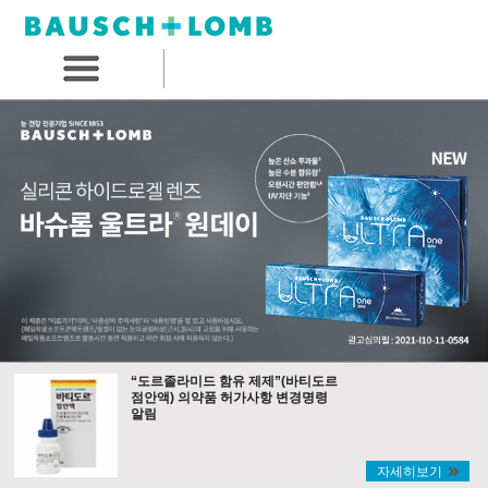
“도르졸라미드 함유 제제”(바티도르
점안액) 의약품 허가사항 변경명령
알림
자세히보기