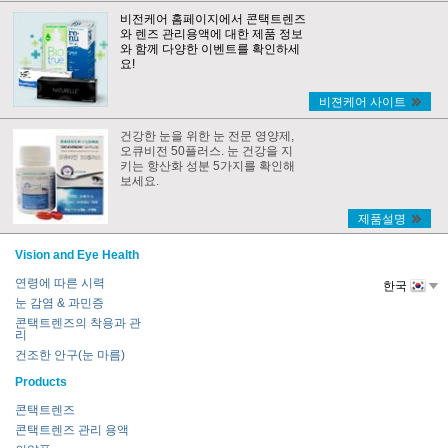
비전케어 홈페이지에서 콘택트렌즈
와 렌즈 관리용액에 대한 제품 정보
와 함께 다양한 이벤트를 확인하세
요!
비젼케어 사이트
건강한 눈을 위한 눈 전문 영양제,
오큐비전 50플러스. 눈 건강을 지
키는 항산화 성분 5가지를 확인해
보세요.
제품설명
Vision and Eye Health
연령에 따른 시력
한국
눈 감염 & 과민증
콘택트렌즈의 착용과 관
리
건조한 안구(눈 마름)
Products
콘택트렌즈
콘택트렌즈 관리 용액