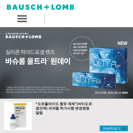
“도르졸라미드 함유 제제”(바티도르
점안액) 의약품 허가사항 변경명령
알림
자세히보기