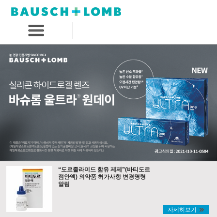
“도르졸라미드 함유 제제”(바티도르
점안액) 의약품 허가사항 변경명령
알림
자세히보기