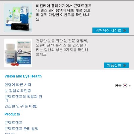
비전케어 홈페이지에서 콘택트렌즈
와 렌즈 관리용액에 대한 제품 정보
와 함께 다양한 이벤트를 확인하세
요!
비젼케어 사이트
건강한 눈을 위한 눈 전문 영양제,
오큐비전 50플러스. 눈 건강을 지
키는 항산화 성분 5가지를 확인해
보세요.
제품설명
Vision and Eye Health
연령에 따른 시력
한국
눈 감염 & 과민증
콘택트렌즈의 착용과 관
리
건조한 안구(눈 마름)
Products
콘택트렌즈
콘택트렌즈 관리 용액