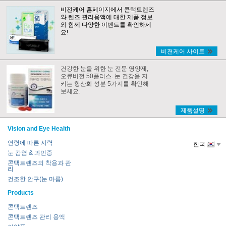
비전케어 홈페이지에서 콘택트렌즈
와 렌즈 관리용액에 대한 제품 정보
와 함께 다양한 이벤트를 확인하세
요!
비젼케어 사이트
건강한 눈을 위한 눈 전문 영양제,
오큐비전 50플러스. 눈 건강을 지
키는 항산화 성분 5가지를 확인해
보세요.
제품설명
Vision and Eye Health
연령에 따른 시력
한국
눈 감염 & 과민증
콘택트렌즈의 착용과 관
리
건조한 안구(눈 마름)
Products
콘택트렌즈
콘택트렌즈 관리 용액