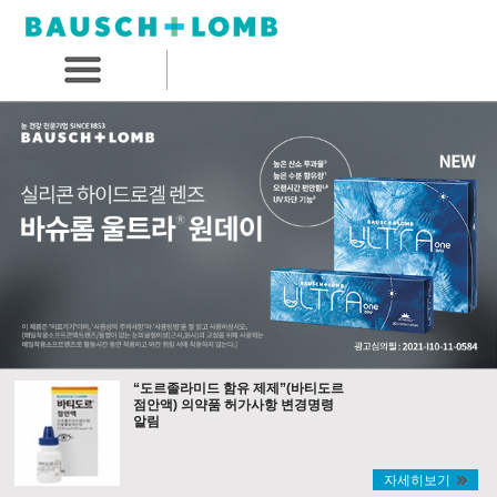
“도르졸라미드 함유 제제”(바티도르
점안액) 의약품 허가사항 변경명령
알림
자세히보기