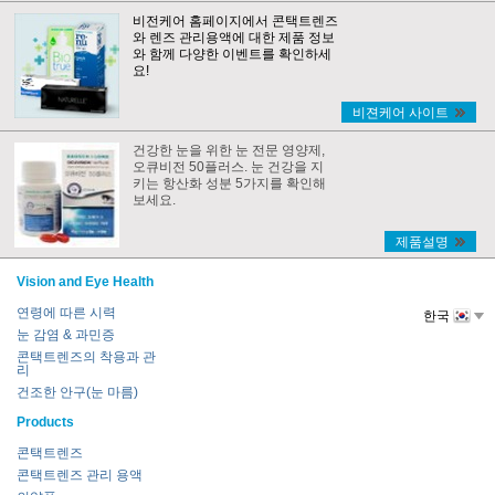
비전케어 홈페이지에서 콘택트렌즈
와 렌즈 관리용액에 대한 제품 정보
와 함께 다양한 이벤트를 확인하세
요!
비젼케어 사이트
건강한 눈을 위한 눈 전문 영양제,
오큐비전 50플러스. 눈 건강을 지
키는 항산화 성분 5가지를 확인해
보세요.
제품설명
Vision and Eye Health
연령에 따른 시력
한국
눈 감염 & 과민증
콘택트렌즈의 착용과 관
리
건조한 안구(눈 마름)
Products
콘택트렌즈
콘택트렌즈 관리 용액