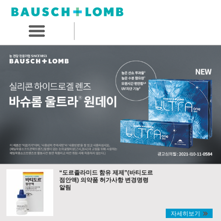
“도르졸라미드 함유 제제”(바티도르
점안액) 의약품 허가사항 변경명령
알림
자세히보기