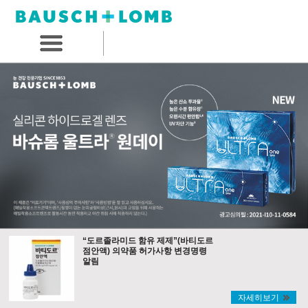
“도르졸라미드 함유 제제”(바티도르
점안액) 의약품 허가사항 변경명령
알림
자세히보기