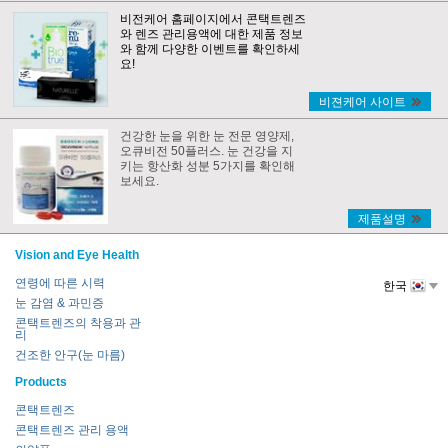
비전케어 홈페이지에서 콘택트렌즈
와 렌즈 관리용액에 대한 제품 정보
와 함께 다양한 이벤트를 확인하세
요!
비젼케어 사이트
건강한 눈을 위한 눈 전문 영양제,
오큐비전 50플러스. 눈 건강을 지
키는 항산화 성분 5가지를 확인해
보세요.
제품설명
Vision and Eye Health
연령에 따른 시력
한국
눈 감염 & 과민증
콘택트렌즈의 착용과 관
리
건조한 안구(눈 마름)
Products
콘택트렌즈
콘택트렌즈 관리 용액