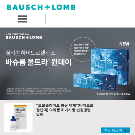
“도르졸라미드 함유 제제”(바티도르
점안액) 의약품 허가사항 변경명령
알림
자세히보기