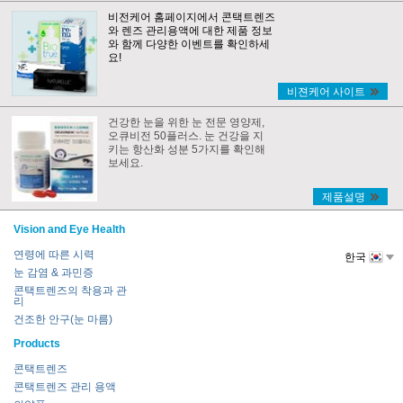
비전케어 홈페이지에서 콘택트렌즈
와 렌즈 관리용액에 대한 제품 정보
와 함께 다양한 이벤트를 확인하세
요!
비젼케어 사이트
건강한 눈을 위한 눈 전문 영양제,
오큐비전 50플러스. 눈 건강을 지
키는 항산화 성분 5가지를 확인해
보세요.
제품설명
Vision and Eye Health
연령에 따른 시력
한국
눈 감염 & 과민증
콘택트렌즈의 착용과 관
리
건조한 안구(눈 마름)
Products
콘택트렌즈
콘택트렌즈 관리 용액