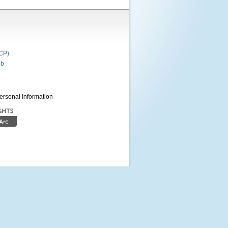
P)
b
ersonal Information