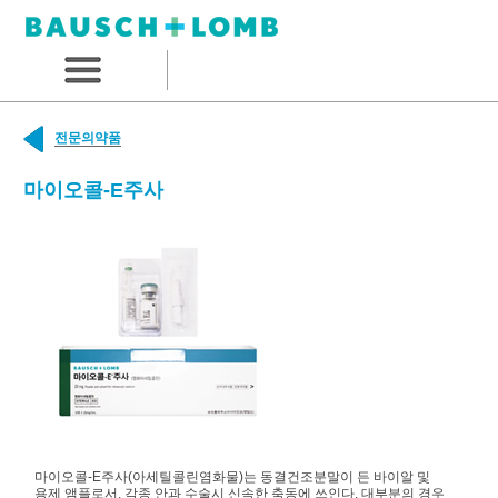
전문의약품
마이오콜-E주사
마이오콜-E주사(아세틸콜린염화물)는 동결건조분말이 든 바이알 및
용제 앰플로서, 각종 안과 수술시 신속한 축동에 쓰인다. 대부분의 경우