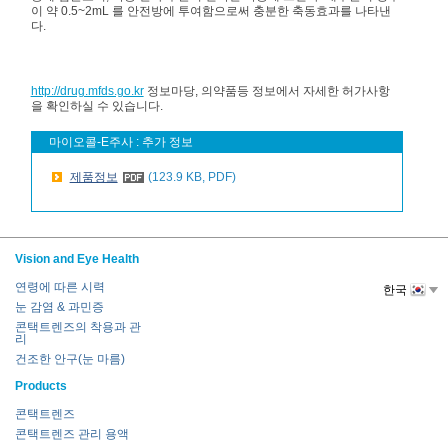
이 약 0.5~2mL 를 안전방에 투여함으로써 충분한 축동효과를 나타낸
다.
http://drug.mfds.go.kr
정보마당, 의약품등 정보에서 자세한 허가사항
을 확인하실 수 있습니다.
마이오콜-E주사 : 추가 정보
제품정보
(123.9 KB, PDF)
Vision and Eye Health
연령에 따른 시력
한국
눈 감염 & 과민증
콘택트렌즈의 착용과 관
리
건조한 안구(눈 마름)
Products
콘택트렌즈
콘택트렌즈 관리 용액