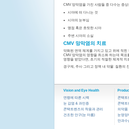
CMV 망막염을 가진 사람들 중 다수는 증
시야에 떠 다니는 것
시야의 눈부심
맹점 혹은 흐릿한 시야
주변 시야의 소실
CMV 망막염의 치료
약화된 면역 체계를 가지고 있고 위에 적힌
CMV 망막염의 영향을 최소화 하는데 목표를
영향을 받았다면, 초기의 적절한 체계적 치료
경구제, 주사 그리고 정맥 내 약물: 질환의
Vision and Eye Health
Produc
연령에 따른 시력
콘택트
눈 감염 & 과민증
콘택트
콘택트렌즈의 착용과 관리
의약품
건조한 안구(눈 마름)
눈영양
안과수