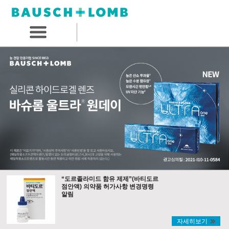
“도르졸라미드 함유 제제”(바티도르
점안액) 의약품 허가사항 변경명령
알림
자세히보기