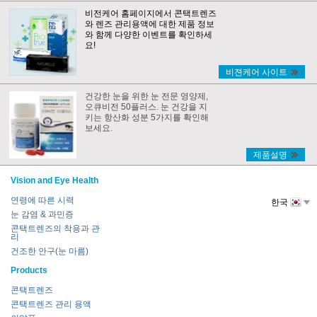
비전케어 홈페이지에서 콘택트렌즈
와 렌즈 관리용액에 대한 제품 정보
와 함께 다양한 이벤트를 확인하세
요!
비젼케어 사이트
건강한 눈을 위한 눈 전문 영양제,
오큐비전 50플러스. 눈 건강을 지
키는 항산화 성분 5가지를 확인해
보세요.
제품설명
Vision and Eye Health
연령에 따른 시력
한국
눈 감염 & 과민증
콘택트렌즈의 착용과 관
리
건조한 안구(눈 마름)
Products
콘택트렌즈
콘택트렌즈 관리 용액