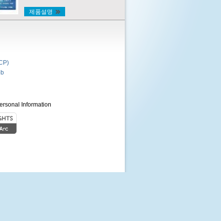
제품설명
P)
b
ersonal Information