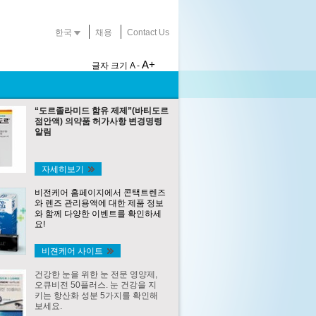
한국
채용
Contact Us
A+
글자 크기
A -
“도르졸라미드 함유 제제”(바티도르
점안액) 의약품 허가사항 변경명령
알림
자세히보기
비전케어 홈페이지에서 콘택트렌즈
와 렌즈 관리용액에 대한 제품 정보
와 함께 다양한 이벤트를 확인하세
요!
비젼케어 사이트
건강한 눈을 위한 눈 전문 영양제,
오큐비전 50플러스. 눈 건강을 지
키는 항산화 성분 5가지를 확인해
보세요.