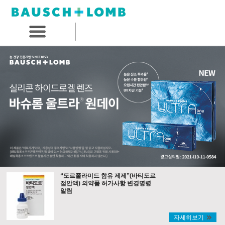
“도르졸라미드 함유 제제”(바티도르
점안액) 의약품 허가사항 변경명령
알림
자세히보기