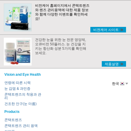
비전케어 홈페이지에서 콘택트렌즈
와 렌즈 관리용액에 대한 제품 정보
와 함께 다양한 이벤트를 확인하세
요!
비젼케어 사이트
건강한 눈을 위한 눈 전문 영양제,
오큐비전 50플러스. 눈 건강을 지
키는 항산화 성분 5가지를 확인해
보세요.
제품설명
Vision and Eye Health
연령에 따른 시력
한국
눈 감염 & 과민증
콘택트렌즈의 착용과 관
리
건조한 안구(눈 마름)
Products
콘택트렌즈
콘택트렌즈 관리 용액