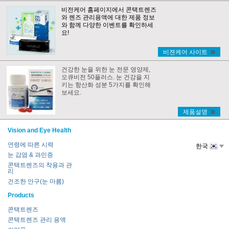
비전케어 홈페이지에서 콘택트렌즈
와 렌즈 관리용액에 대한 제품 정보
와 함께 다양한 이벤트를 확인하세
요!
비젼케어 사이트
건강한 눈을 위한 눈 전문 영양제,
오큐비전 50플러스. 눈 건강을 지
키는 항산화 성분 5가지를 확인해
보세요.
제품설명
Vision and Eye Health
연령에 따른 시력
한국
눈 감염 & 과민증
콘택트렌즈의 착용과 관
리
건조한 안구(눈 마름)
Products
콘택트렌즈
콘택트렌즈 관리 용액