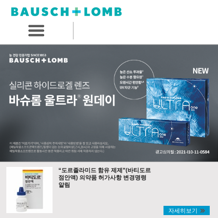
“도르졸라미드 함유 제제”(바티도르
점안액) 의약품 허가사항 변경명령
알림
자세히보기