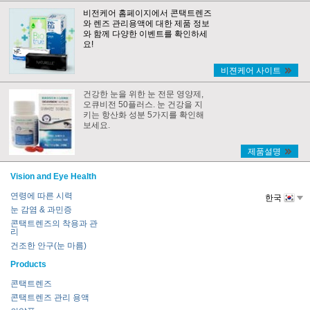
비전케어 홈페이지에서 콘택트렌즈
와 렌즈 관리용액에 대한 제품 정보
와 함께 다양한 이벤트를 확인하세
요!
비젼케어 사이트
건강한 눈을 위한 눈 전문 영양제,
오큐비전 50플러스. 눈 건강을 지
키는 항산화 성분 5가지를 확인해
보세요.
제품설명
Vision and Eye Health
연령에 따른 시력
한국
눈 감염 & 과민증
콘택트렌즈의 착용과 관
리
건조한 안구(눈 마름)
Products
콘택트렌즈
콘택트렌즈 관리 용액