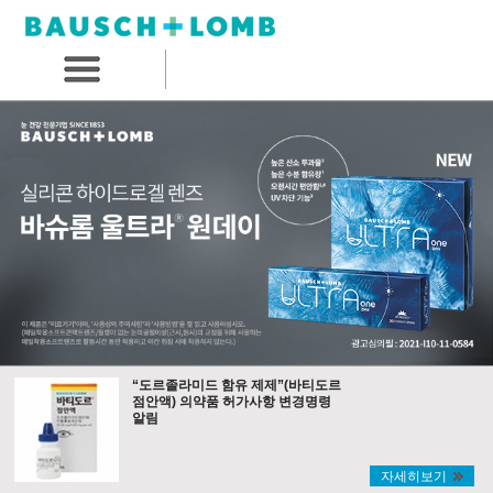
“도르졸라미드 함유 제제”(바티도르
점안액) 의약품 허가사항 변경명령
알림
자세히보기