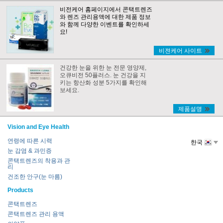
비전케어 홈페이지에서 콘택트렌즈
와 렌즈 관리용액에 대한 제품 정보
와 함께 다양한 이벤트를 확인하세
요!
비젼케어 사이트
건강한 눈을 위한 눈 전문 영양제,
오큐비전 50플러스. 눈 건강을 지
키는 항산화 성분 5가지를 확인해
보세요.
제품설명
Vision and Eye Health
연령에 따른 시력
한국
눈 감염 & 과민증
콘택트렌즈의 착용과 관
리
건조한 안구(눈 마름)
Products
콘택트렌즈
콘택트렌즈 관리 용액