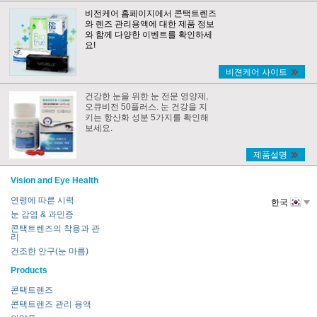
비전케어 홈페이지에서 콘택트렌즈
와 렌즈 관리용액에 대한 제품 정보
와 함께 다양한 이벤트를 확인하세
요!
비젼케어 사이트
건강한 눈을 위한 눈 전문 영양제,
오큐비전 50플러스. 눈 건강을 지
키는 항산화 성분 5가지를 확인해
보세요.
제품설명
Vision and Eye Health
연령에 따른 시력
한국
눈 감염 & 과민증
콘택트렌즈의 착용과 관
리
건조한 안구(눈 마름)
Products
콘택트렌즈
콘택트렌즈 관리 용액