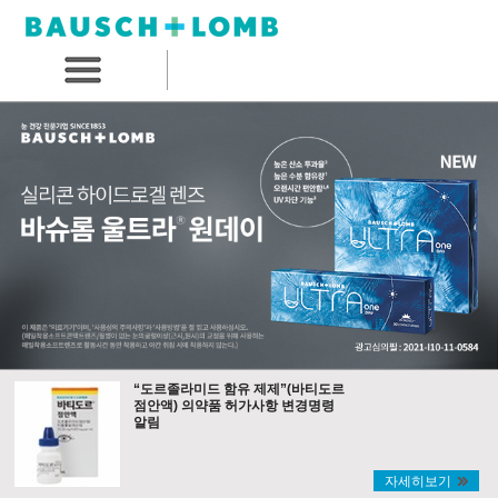
“도르졸라미드 함유 제제”(바티도르
점안액) 의약품 허가사항 변경명령
알림
자세히보기