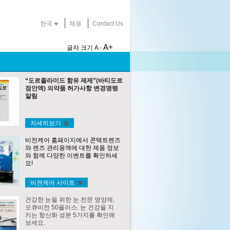
한국
채용
Contact Us
A+
글자 크기
A -
“도르졸라미드 함유 제제”(바티도르
점안액) 의약품 허가사항 변경명령
알림
자세히보기
비전케어 홈페이지에서 콘택트렌즈
와 렌즈 관리용액에 대한 제품 정보
와 함께 다양한 이벤트를 확인하세
요!
비젼케어 사이트
건강한 눈을 위한 눈 전문 영양제,
오큐비전 50플러스. 눈 건강을 지
키는 항산화 성분 5가지를 확인해
보세요.