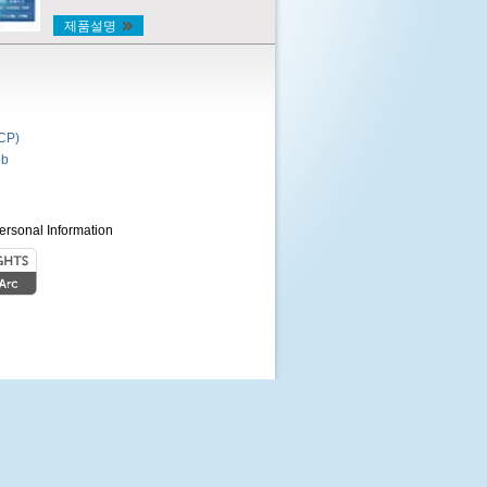
제품설명
P)
b
ersonal Information