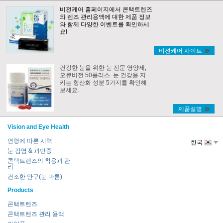
비전케어 홈페이지에서 콘택트렌즈
와 렌즈 관리용액에 대한 제품 정보
와 함께 다양한 이벤트를 확인하세
요!
비젼케어 사이트
건강한 눈을 위한 눈 전문 영양제,
오큐비전 50플러스. 눈 건강을 지
키는 항산화 성분 5가지를 확인해
보세요.
제품설명
Vision and Eye Health
연령에 따른 시력
한국
눈 감염 & 과민증
콘택트렌즈의 착용과 관
리
건조한 안구(눈 마름)
Products
콘택트렌즈
콘택트렌즈 관리 용액