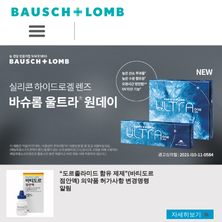
“도르졸라미드 함유 제제”(바티도르
점안액) 의약품 허가사항 변경명령
알림
자세히보기