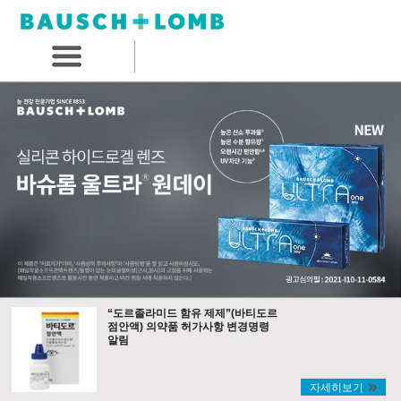
“도르졸라미드 함유 제제”(바티도르
점안액) 의약품 허가사항 변경명령
알림
자세히보기