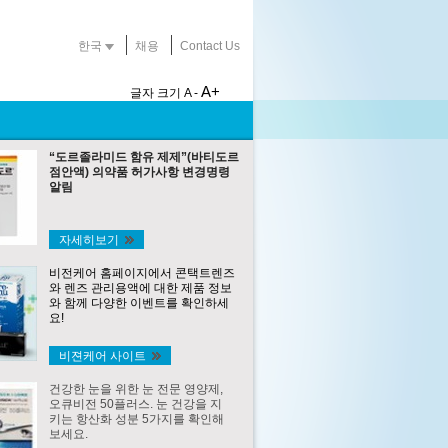
한국
채용
Contact Us
A+
글자 크기
A -
“도르졸라미드 함유 제제”(바티도르
점안액) 의약품 허가사항 변경명령
알림
자세히보기
비전케어 홈페이지에서 콘택트렌즈
와 렌즈 관리용액에 대한 제품 정보
와 함께 다양한 이벤트를 확인하세
요!
비젼케어 사이트
건강한 눈을 위한 눈 전문 영양제,
오큐비전 50플러스. 눈 건강을 지
키는 항산화 성분 5가지를 확인해
보세요.