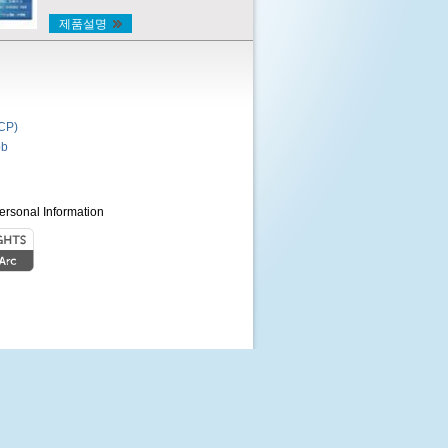
제품설명
P)
b
ersonal Information