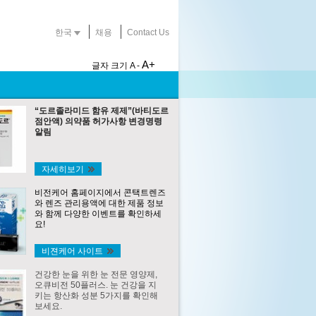
한국
채용
Contact Us
A+
글자 크기
A -
“도르졸라미드 함유 제제”(바티도르
점안액) 의약품 허가사항 변경명령
알림
자세히보기
비전케어 홈페이지에서 콘택트렌즈
와 렌즈 관리용액에 대한 제품 정보
와 함께 다양한 이벤트를 확인하세
요!
비젼케어 사이트
건강한 눈을 위한 눈 전문 영양제,
오큐비전 50플러스. 눈 건강을 지
키는 항산화 성분 5가지를 확인해
보세요.