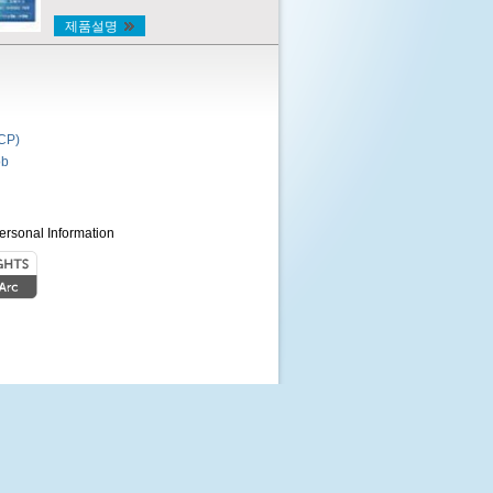
제품설명
P)
b
ersonal Information