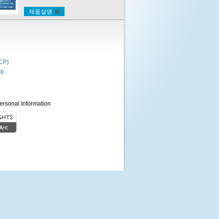
제품설명
P)
b
ersonal Information