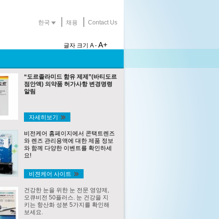
한국
채용
Contact Us
A+
글자 크기
A -
“도르졸라미드 함유 제제”(바티도르
점안액) 의약품 허가사항 변경명령
알림
자세히보기
비전케어 홈페이지에서 콘택트렌즈
와 렌즈 관리용액에 대한 제품 정보
와 함께 다양한 이벤트를 확인하세
요!
비젼케어 사이트
건강한 눈을 위한 눈 전문 영양제,
오큐비전 50플러스. 눈 건강을 지
키는 항산화 성분 5가지를 확인해
보세요.